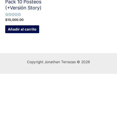
Pack 10 Posteos
(+Versión Story)
Valorado
$
10,000.00
con
0
de
Añadir al carrito
5
Copyright Jonathan Terrazas © 2026