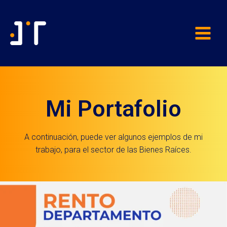
Mi Portafolio
A continuación, puede ver algunos ejemplos de mi
trabajo, para el sector de las Bienes Raíces.