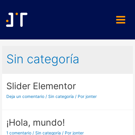
Sin categoría
Slider Elementor
Deja un comentario
/
Sin categoría
/ Por
jonter
¡Hola, mundo!
1 comentario
/
Sin categoría
/ Por
jonter